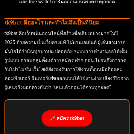
และ true wallet การันตีถอนเงินจริงครบทุกยอด
tk9bet คืออะไร และทำไมถึงเป็นที่นิยม
tk9bet คือเว็บพนันออนไลน์ที่สร้างชื่อเสียงอย่างมากในปี
2025 ด้วยความเป็นเว็บตรงแท้ ไม่ผ่านเอเย่นต์ ผู้เล่นสามารถ
มั่นใจได้ว่าเงินทุกบาทจะปลอดภัย ระบบการทำงานออโต้เต็ม
รูปแบบ ครอบคลุมตั้งแต่การสมัคร ฝาก ถอน ไปจนถึงการกด
รับโปรโมชั่น เว็บไซต์ยังรองรับการใช้งานทั้งบนมือถือและ
คอมพิวเตอร์ อินเทอร์เฟซออกแบบให้ใช้งานง่าย เสียงรีวิวจาก
ผู้เล่นจริงบอกตรงกันว่า “เล่นแล้วถอนได้ครบทุกยอด”
สมัคร tk9bet