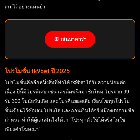
เกมได้อย่างแม่นยำ
เล่นบาคาร่า
โปรโมชั่น tk9bet ปี 2025
โปรโมชั่นคืออีกหนึ่งสิ่งที่ทำให้ tk9bet ได้รับความนิยมต่อ
เนื่อง ปีนี้มีโปรพิเศษ เช่น เครดิตฟรีสมาชิกใหม่ โปรฝาก 99
รับ 300 โบนัสวันเกิด และโปรคืนยอดเสีย เงื่อนไขทุกโปรโม
ชั่นเขียนไว้ชัดเจน โปร่งใส และถอนเงินได้จริงเมื่อตรงตามข้อ
กำหนด ทำให้ผู้เล่นมั่นใจได้ว่า “โปรทุกตัวใช้ได้จริง ไม่ใช่
เพียงคำโฆษณา”