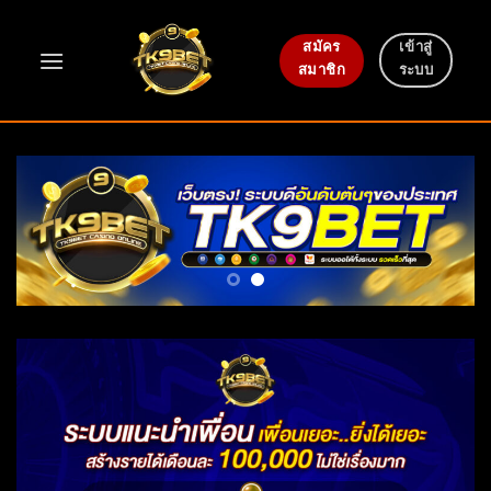
Skip
สมัคร
to
เข้าสู่
สมาชิก
ระบบ
content