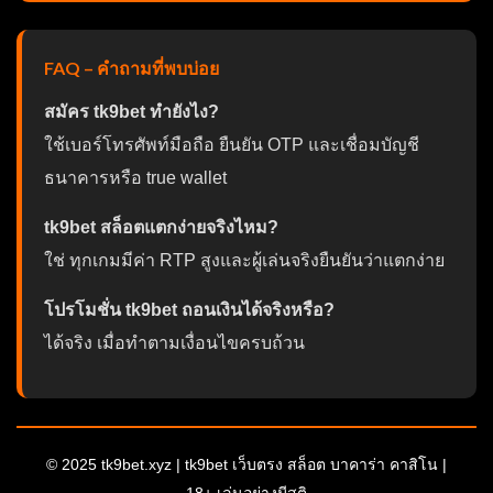
FAQ – คำถามที่พบบ่อย
สมัคร tk9bet ทำยังไง?
ใช้เบอร์โทรศัพท์มือถือ ยืนยัน OTP และเชื่อมบัญชี
ธนาคารหรือ true wallet
tk9bet สล็อตแตกง่ายจริงไหม?
ใช่ ทุกเกมมีค่า RTP สูงและผู้เล่นจริงยืนยันว่าแตกง่าย
โปรโมชั่น tk9bet ถอนเงินได้จริงหรือ?
ได้จริง เมื่อทำตามเงื่อนไขครบถ้วน
© 2025 tk9bet.xyz | tk9bet เว็บตรง สล็อต บาคาร่า คาสิโน |